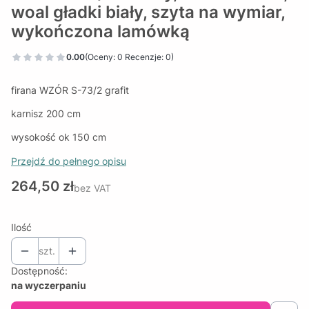
woal gładki biały, szyta na wymiar,
wykończona lamówką
0.00
(Oceny: 0 Recenzje: 0)
firana WZÓR S-73/2 grafit
karnisz 200 cm
wysokość ok 150 cm
Przejdź do pełnego opisu
Cena
264,50 zł
bez VAT
Ilość
szt.
Dostępność:
na wyczerpaniu