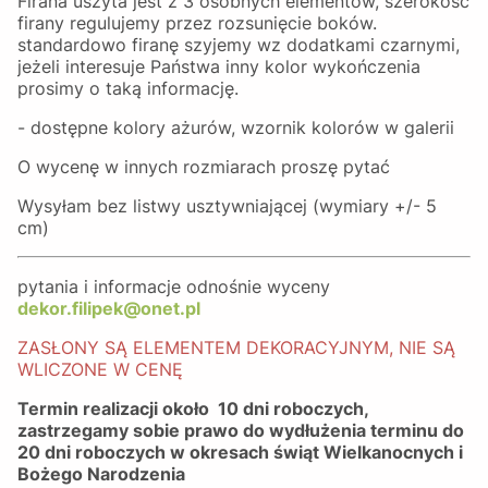
Firana uszyta jest z 3 osobnych elementów, szerokość
firany regulujemy przez rozsunięcie boków.
standardowo firanę szyjemy wz dodatkami czarnymi,
jeżeli interesuje Państwa inny kolor wykończenia
prosimy o taką informację.
- dostępne kolory ażurów, wzornik kolorów w galerii
O wycenę w innych rozmiarach proszę pytać
Wysyłam bez listwy usztywniającej (wymiary +/- 5
cm)
pytania i informacje odnośnie wyceny
dekor.filipek@onet.pl
ZASŁONY SĄ ELEMENTEM DEKORACYJNYM, NIE SĄ
WLICZONE W CENĘ
Termin realizacji około 10 dni roboczych,
zastrzegamy sobie prawo do wydłużenia terminu do
20 dni roboczych w okresach świąt Wielkanocnych i
Bożego Narodzenia