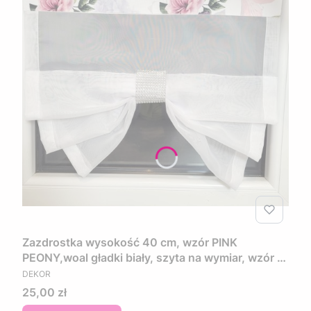
Zazdrostka wysokość 40 cm, wzór PINK
PEONY,woal gładki biały, szyta na wymiar, wzór w
PRODUCENT
kwiaty w kolorze różowo fioletowym
DEKOR
Cena
25,00 zł