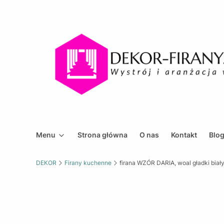
Menu
Strona główna
O nas
Kontakt
Blo
DEKOR
Firany kuchenne
firana WZÓR DARIA, woal gładki bia