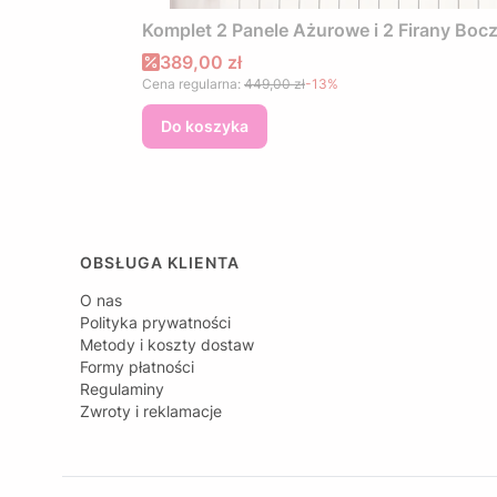
Komplet 2 Panele Ażurowe i 2 Firany Bo
Cena promocyjna
389,00 zł
Cena regularna:
449,00 zł
-13%
Do koszyka
Linki w stopce
OBSŁUGA KLIENTA
O nas
Polityka prywatności
Metody i koszty dostaw
Formy płatności
Regulaminy
Zwroty i reklamacje