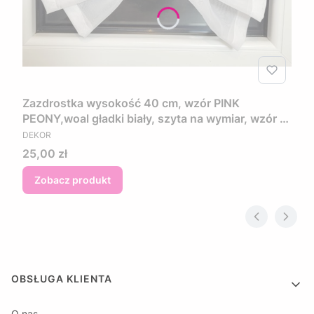
Zazdrostka wysokość 40 cm, wzór PINK
PEONY,woal gładki biały, szyta na wymiar, wzór w
PRODUCENT
kwiaty w kolorze różowo fioletowym
DEKOR
Cena
25,00 zł
Zobacz produkt
Linki w stopce
OBSŁUGA KLIENTA
O nas