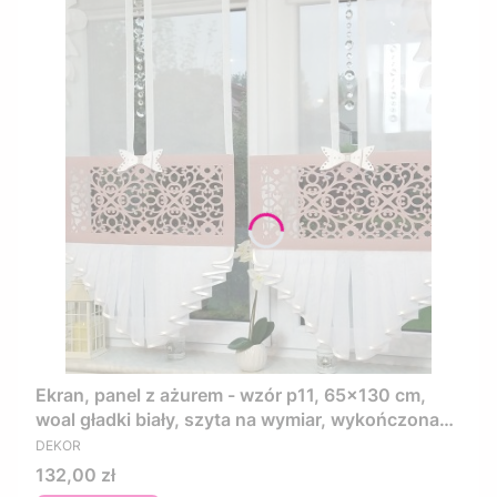
Ekran, panel z ażurem - wzór p11, 65x130 cm,
woal gładki biały, szyta na wymiar, wykończona
PRODUCENT
lamówką, pudrowy róż
DEKOR
Cena
132,00 zł