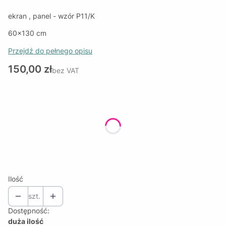
ekran , panel - wzór P11/K
60x130 cm
Przejdź do pełnego opisu
Cena
150,00 zł
bez VAT
Wybierz wariant produktu:
Poszczególne warianty mogą różnić się ceną
*
SZEROKOŚĆ PANELI
Wybierz
Ilość
szt.
Dostępność:
duża ilość