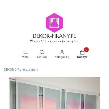
Produkty w koszy
Otwórz wyszukiwarkę
Menu
Szukaj
Zaloguj się
Koszyk
DEKOR
Panele, ekrany