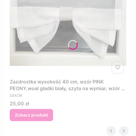
Zazdrostka wysokość 40 cm, wzór PINK
PEONY,woal gładki biały, szyta na wymiar, wzór w
PRODUCENT
kwiaty w kolorze różowo fioletowym
DEKOR
Cena
25,00 zł
Zobacz produkt