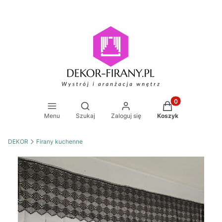
Produkty w koszy
Otwórz wyszukiwarkę
Menu
Szukaj
Zaloguj się
Koszyk
DEKOR
Firany kuchenne