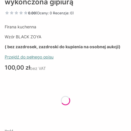
wykończona gipiurą
0.00
(Oceny: 0 Recenzje: 0)
Firana kuchenna
Wzór BLACK ZOYA
( bez zazdrosek, zazdroski do kupienia na osobnej aukcji)
Przejdź do pełnego opisu
Cena
100,00 zł
bez VAT
Wybierz wariant produktu:
Poszczególne warianty mogą różnić się ceną
*
SZEROKOŚĆ FIRANY
Wybierz