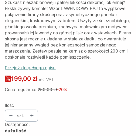
Szukasz nieszablonowej i pełnej lekkości dekoracji okiennej?
Ekskluzywny komplet Wzór LAWENDOWY RAJ to wyjątkowe
połączenie firany skośnej oraz asymetrycznego panelu z
eleganckim, kaskadowym żabotem. Uszyty ze śnieżnobiałego,
gładkiego woalu premium, zachwyca malowniczym motywem
prowansalskiej lawendy na górnej plisie oraz wstawkach. Firana
skośna jest ręcznie układana w stałe zakładki, co gwarantuje
jej nienaganny wygląd bez konieczności samodzielnego
marszczenia. Zestaw pasuje na karnisz o szerokości 200 cm i
doskonale rozświetli każde pomieszczenie.
Przejdź do pełnego opisu
199,00 zł
bez VAT
Cena regularna:
250,00 zł
-20%
Ilość
szt.
Dostępność:
duża ilość