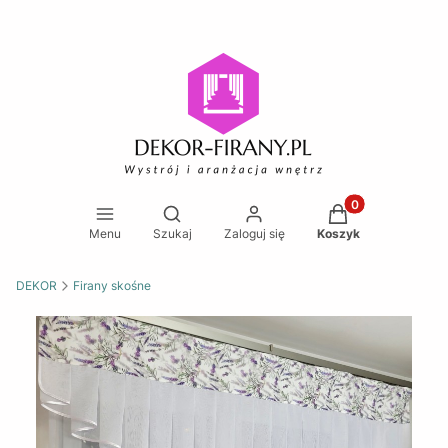
Produkty w koszy
Otwórz wyszukiwarkę
Menu
Szukaj
Zaloguj się
Koszyk
DEKOR
Firany skośne