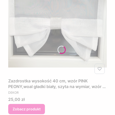
Zazdrostka wysokość 40 cm, wzór PINK
PEONY,woal gładki biały, szyta na wymiar, wzór w
PRODUCENT
kwiaty w kolorze różowo fioletowym
DEKOR
Cena
25,00 zł
Zobacz produkt