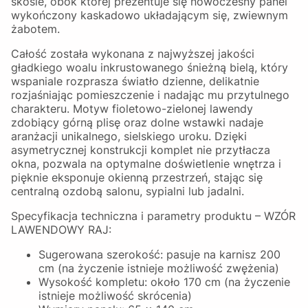
skosie, obok której prezentuje się nowoczesny panel
wykończony kaskadowo układającym się, zwiewnym
żabotem.
Całość została wykonana z najwyższej jakości
gładkiego woalu inkrustowanego śnieżną bielą, który
wspaniale rozprasza światło dzienne, delikatnie
rozjaśniając pomieszczenie i nadając mu przytulnego
charakteru. Motyw fioletowo-zielonej lawendy
zdobiący górną plisę oraz dolne wstawki nadaje
aranżacji unikalnego, sielskiego uroku. Dzięki
asymetrycznej konstrukcji komplet nie przytłacza
okna, pozwala na optymalne doświetlenie wnętrza i
pięknie eksponuje okienną przestrzeń, stając się
centralną ozdobą salonu, sypialni lub jadalni.
Specyfikacja techniczna i parametry produktu – WZÓR
LAWENDOWY RAJ:
Sugerowana szerokość: pasuje na karnisz 200
cm (na życzenie istnieje możliwość zwężenia)
Wysokość kompletu: około 170 cm (na życzenie
istnieje możliwość skrócenia)