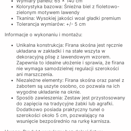
Wymiary panelu: 65 x 140 cm
Kolorystyka bazowa: Śnieżna biel z fioletowo-
zielonym motywem lawendy
Tkanina: Wysokiej jakości woal gładki premium
Tolerancja wymiarów: +/- 5 cm
Informacje o wykonaniu i montażu:
Unikalna konstrukcja: Firana skośna jest ręcznie
układana w zakładki i na stałe wszyta w
dekoracyjną plisę z lawendowym wzorem.
Zapewnia to idealne ułożenie i sprawia, że firana
nie wymaga samodzielnej regulacji szerokości
ani marszczenia.
Niezależne elementy: Firana skośna oraz panel z
żabotem są uszyte osobno, co pozwala na ich
wygodne układanie na oknie.
Sposób zawieszenia: Zestaw jest przystosowany
do zapięcia na tradycyjne żabki lub agrafki.
Dodatkowo posiada praktyczny tunel o
szerokości około 5 cm, pozwalający na
wsunięcie bezpośrednio na rurkę karnisza.