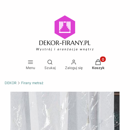
Produkty w koszy
Otwórz wyszukiwarkę
Menu
Szukaj
Zaloguj się
Koszyk
DEKOR
Firany metraż