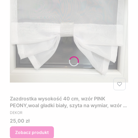
Zazdrostka wysokość 40 cm, wzór PINK
PEONY,woal gładki biały, szyta na wymiar, wzór w
PRODUCENT
kwiaty w kolorze różowo fioletowym
DEKOR
Cena
25,00 zł
Zobacz produkt