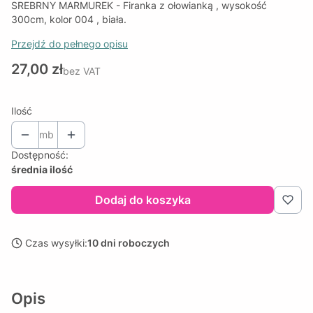
SREBRNY MARMUREK - Firanka z ołowianką , wysokość
300cm, kolor 004 , biała.
Przejdź do pełnego opisu
Cena
27,00 zł
bez VAT
Ilość
mb
Dostępność:
średnia ilość
Dodaj do koszyka
Czas wysyłki:
10 dni roboczych
Opis