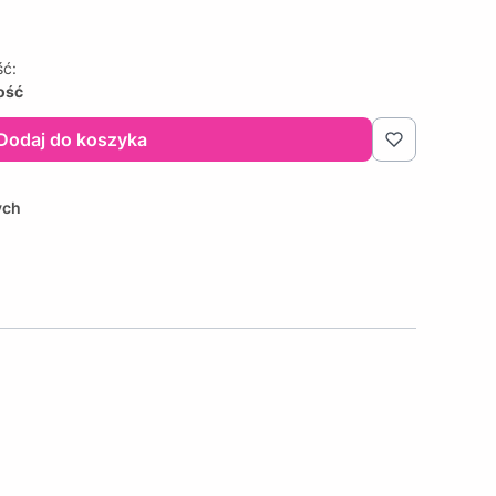
ść:
lość
Dodaj do koszyka
ych