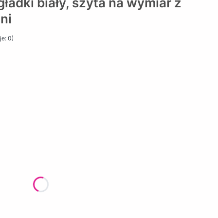
adki biały, szyta na wymiar z
ni
e: 0)
żnić się ceną