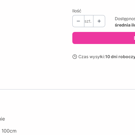
Ilość
Dostępno
szt.
średnia i
Czas wysyłki:
10 dni robocz
nie
o 100cm