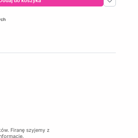
Dodaj do koszyka
ych
ków. Firanę szyjemy z
nformację.