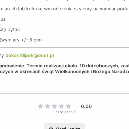
miarach lub kolorze wykończenia szyjemy na wymiar podan
kus
szę pytać
 (wymiary +/- 5 cm)
eny
dekor.filipek@onet.pl
 zamówienie. Termin realizacji około 10 dni roboczych, z
oczych w okresach świąt Wielkanocnych i Bożego Narodz
0.00
Liczba ocen: 0
Oceń i opisz