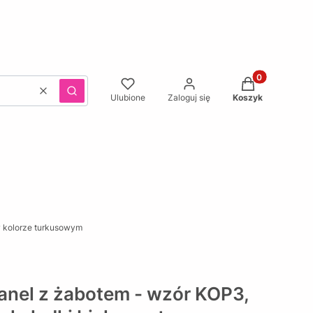
Produkty w kos
Wyczyść
Szukaj
Ulubione
Zaloguj się
Koszyk
w kolorze turkusowym
panel z żabotem - wzór KOP3,