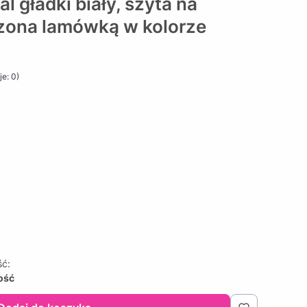
 gładki biały, szyta na
zona lamówką w kolorze
e: 0)
ść:
lość