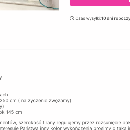
Czas wysyłki:
10 dni robocz
dy
rach
250 cm ( na życzenie zwężamy)
y)
 ok 145 cm
ementów, szerokość firany regulujemy przez rozsunięcie bo
teresuje Państwa inny kolor wykończenia prosimy o taką i