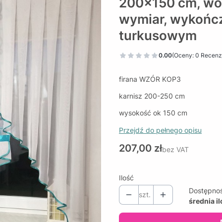
200x150 cm, woal
wymiar, wykońc
turkusowym
0.00
(Oceny: 0 Recenzj
firana WZÓR KOP3
karnisz 200-250 cm
wysokość ok 150 cm
Przejdź do pełnego opisu
Cena
207,00 zł
bez VAT
Ilość
Dostępno
szt.
średnia i