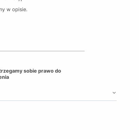
y w opisie.
astrzegamy sobie prawo do
enia