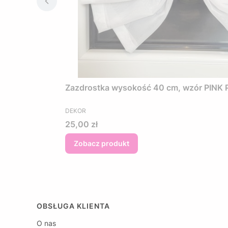
Zazdrostka wysokość 40 cm, wzór PINK PE
PRODUCENT
DEKOR
Cena
25,00 zł
Zobacz produkt
Linki w stopce
OBSŁUGA KLIENTA
O nas