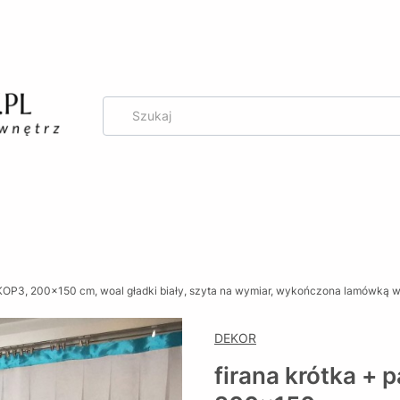
g
r KOP3, 200x150 cm, woal gładki biały, szyta na wymiar, wykończona lamówką 
DEKOR
firana krótka + 