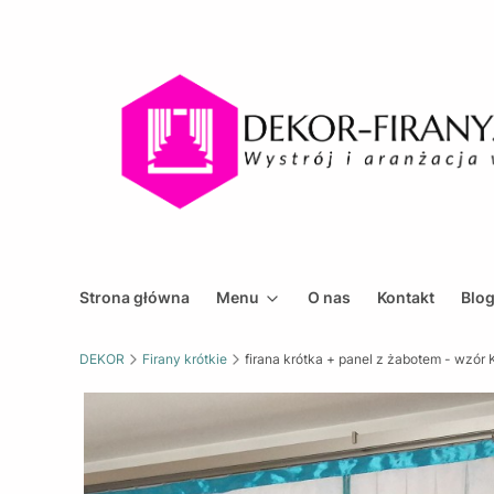
Strona główna
Menu
O nas
Kontakt
Blo
DEKOR
Firany krótkie
firana krótka + panel z żabotem - wzó