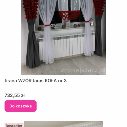
firana WZÓR taras KOŁA nr 3
Cena
732,55 zł
Do koszyka
Bestseller