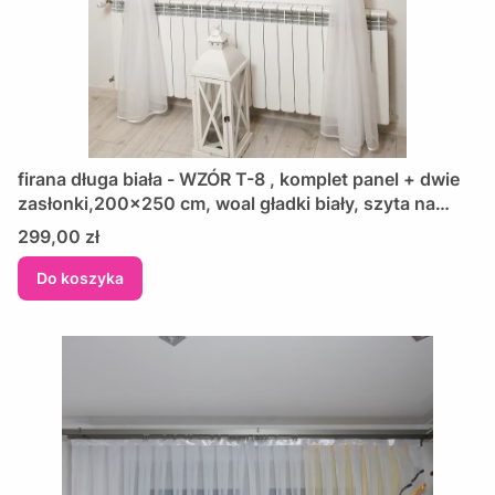
firana długa biała - WZÓR T-8 , komplet panel + dwie
zasłonki,200x250 cm, woal gładki biały, szyta na
wymiar, wykończona lamówką
Cena
299,00 zł
Do koszyka