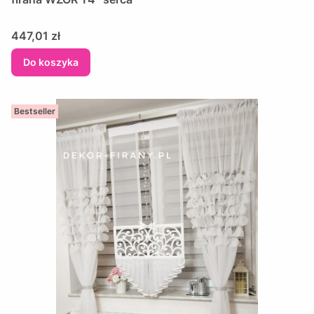
Cena
447,01 zł
Do koszyka
Bestseller