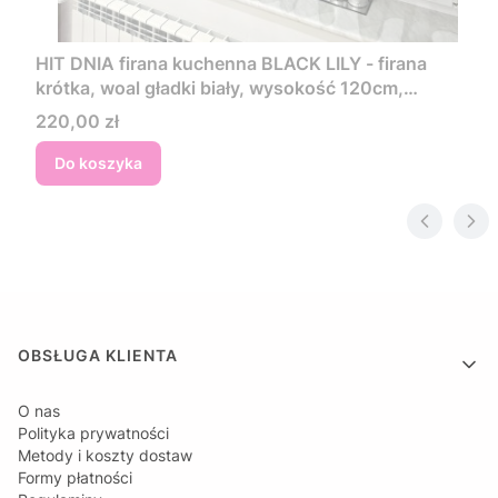
HIT DNIA firana kuchenna BLACK LILY - firana
krótka, woal gładki biały, wysokość 120cm,
wykończona lamówką
Cena
220,00 zł
Do koszyka
Linki w stopce
OBSŁUGA KLIENTA
O nas
Polityka prywatności
Metody i koszty dostaw
Formy płatności