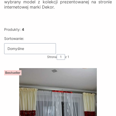
wybrany model z kolekcji prezentowanej na stronie
internetowej marki Dekor.
Produkty:
4
Lista produktów
Sortowanie:
Domyślne
Strona
z 1
Bestseller