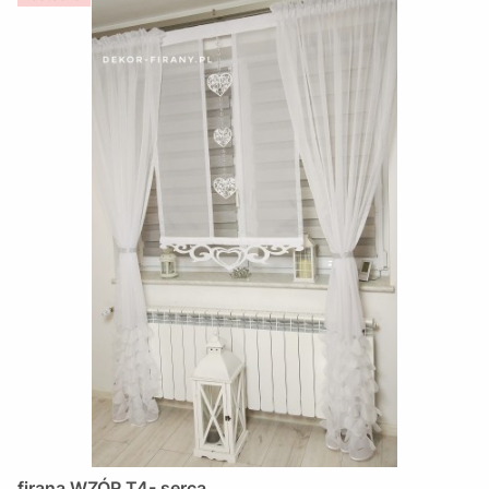
firana WZÓR T4- serca