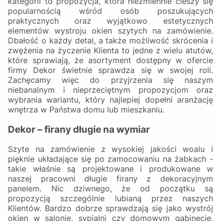
kategorii to propozycja, która niezmiennie cieszy się
popularnością wśród osób poszukujących
praktycznych oraz wyjątkowo estetycznych
elementów wystroju okien szytych na zamówienie.
Dbałość o każdy detal, a także możliwość skrócenia i
zwężenia na życzenie Klienta to jedne z wielu atutów,
które sprawiają, że asortyment dostępny w ofercie
firmy Dekor świetnie sprawdza się w swojej roli.
Zachęcamy więc do przyjrzenia się naszym
niebanalnym i nieprzeciętnym propozycjom oraz
wybrania wariantu, który najlepiej dopełni aranżację
wnętrza w Państwa domu lub mieszkaniu.
Dekor – firany długie na wymiar
Szyte na zamówienie z wysokiej jakości woalu i
pięknie układające się po zamocowaniu na żabkach -
takie właśnie są projektowane i produkowane w
naszej pracowni długie firany z dekoracyjnym
panelem. Nic dziwnego, że od początku są
propozycją szczególnie lubianą przez naszych
Klientów. Bardzo dobrze sprawdzają się jako wystrój
okien w salonie, sypialni czy domowym gabinecie,