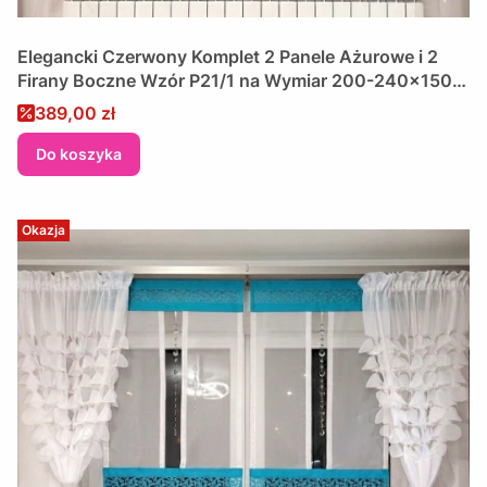
Elegancki Czerwony Komplet 2 Panele Ażurowe i 2
Firany Boczne Wzór P21/1 na Wymiar 200-240x150
cm
Cena promocyjna
389,00 zł
Do koszyka
Okazja