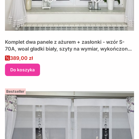
Komplet dwa panele z ażurem + zasłonki - wzór S-
70A, woal gładki biały, szyty na wymiar, wykończony
gipiurą i lamówką
Cena promocyjna
389,00 zł
Do koszyka
Bestseller