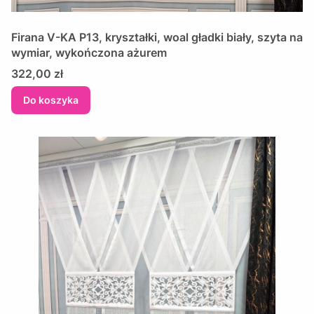
Firana V-KA P13, kryształki, woal gładki biały, szyta na
wymiar, wykończona ażurem
Cena
322,00 zł
Do koszyka