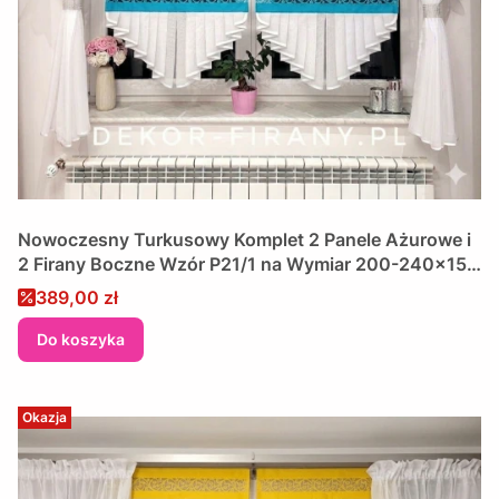
Nowoczesny Turkusowy Komplet 2 Panele Ażurowe i
2 Firany Boczne Wzór P21/1 na Wymiar 200-240x150
cm
Cena promocyjna
389,00 zł
Do koszyka
Okazja