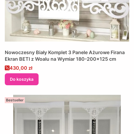
Nowoczesny Biały Komplet 3 Panele Ażurowe Firana
Ekran BETI z Woalu na Wymiar 180-200x125 cm
Cena promocyjna
430,00 zł
Do koszyka
Bestseller