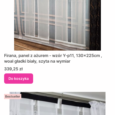
Firana, panel z ażurem - wzór Y-p11, 130x225cm ,
woal gładki biały, szyta na wymiar
Cena
339,25 zł
Do koszyka
Bestseller