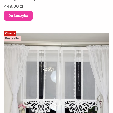
miedzianym wzorem
Cena
449,00 zł
Do koszyka
Okazja
Bestseller