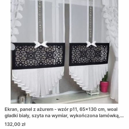
Ekran, panel z ażurem - wzór p11, 65x130 cm, woal
gładki biały, szyta na wymiar, wykończona lamówką,
czarny
Cena
132,00 zł