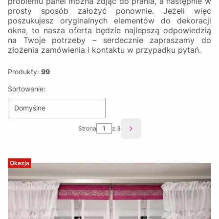
problemu panel można zdjąć do prania, a następnie w
prosty sposób założyć ponownie. Jeżeli więc
poszukujesz oryginalnych elementów do dekoracji
okna, to nasza oferta będzie najlepszą odpowiedzią
na Twoje potrzeby – serdecznie zapraszamy do
złożenia zamówienia i kontaktu w przypadku pytań.
Produkty:
99
Lista produktów
Sortowanie:
Domyślne
Strona
z 3
Następne produkty
Okazja