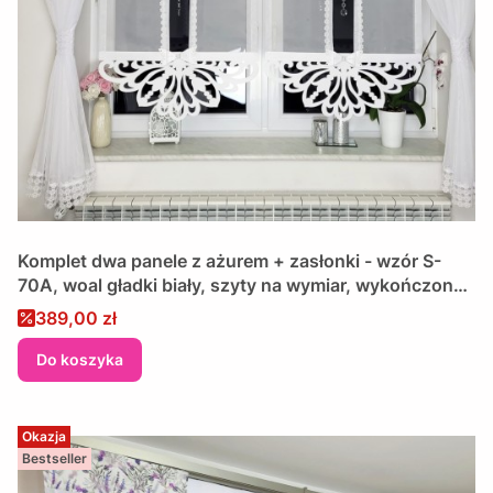
Komplet dwa panele z ażurem + zasłonki - wzór S-
70A, woal gładki biały, szyty na wymiar, wykończony
gipiurą i lamówką
Cena promocyjna
389,00 zł
Do koszyka
Okazja
Bestseller