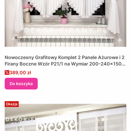
Nowoczesny Grafitowy Komplet 2 Panele Ażurowe i 2
Firany Boczne Wzór P21/1 na Wymiar 200-240x150
cm
Cena promocyjna
389,00 zł
Do koszyka
Okazja