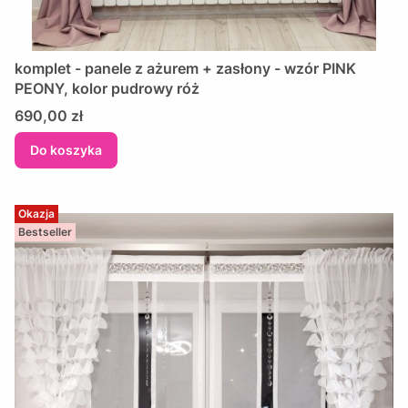
komplet - panele z ażurem + zasłony - wzór PINK
PEONY, kolor pudrowy róż
Cena
690,00 zł
Do koszyka
Okazja
Bestseller