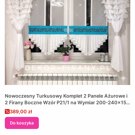
Nowoczesny Turkusowy Komplet 2 Panele Ażurowe i
2 Firany Boczne Wzór P21/1 na Wymiar 200-240x150
cm
Cena promocyjna
389,00 zł
Do koszyka