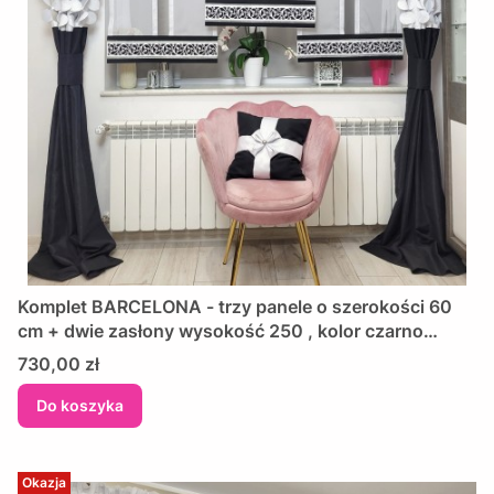
Komplet BARCELONA - trzy panele o szerokości 60
cm + dwie zasłony wysokość 250 , kolor czarno
srebrno biały, szyjemy na wymiar
Cena
730,00 zł
Do koszyka
Okazja