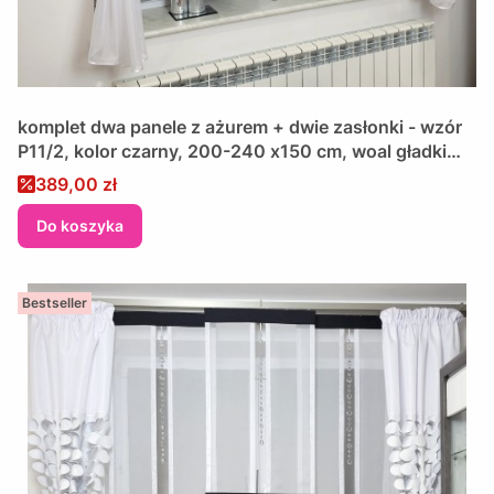
komplet dwa panele z ażurem + dwie zasłonki - wzór
P11/2, kolor czarny, 200-240 x150 cm, woal gładki
biały, szyty na wymiar, wykończony lamówką
Cena promocyjna
389,00 zł
Do koszyka
Bestseller