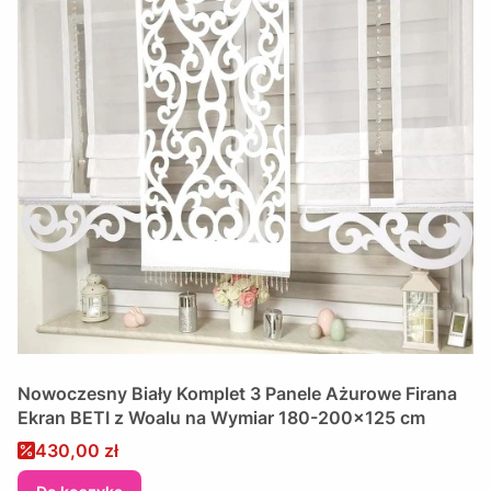
Nowoczesny Biały Komplet 3 Panele Ażurowe Firana
Ekran BETI z Woalu na Wymiar 180-200x125 cm
Cena promocyjna
430,00 zł