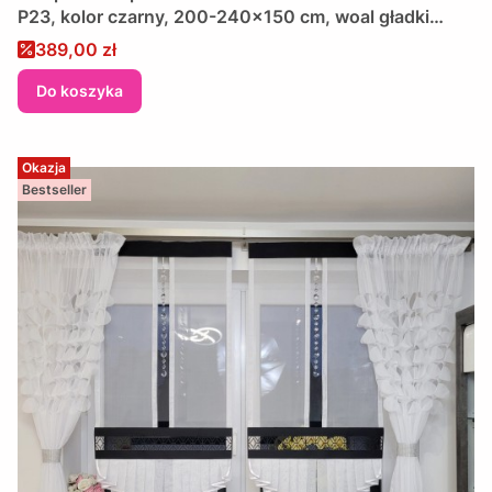
P23, kolor czarny, 200-240x150 cm, woal gładki
biały, szyta na wymiar, wykończona lamówką
Cena promocyjna
389,00 zł
Do koszyka
Okazja
Bestseller