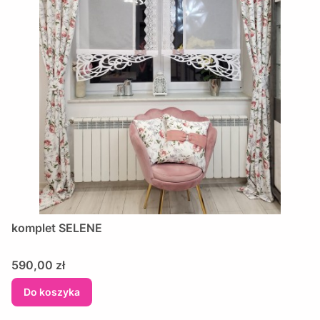
komplet SELENE
Cena
590,00 zł
Do koszyka