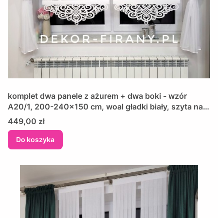
komplet dwa panele z ażurem + dwa boki - wzór
A20/1, 200-240x150 cm, woal gładki biały, szyta na
wymiar, wykończona lamówką i koronką
Cena
449,00 zł
Do koszyka