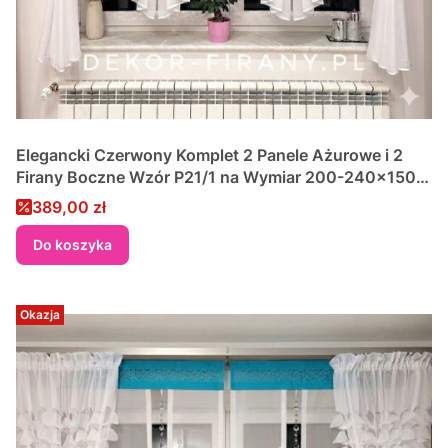
Elegancki Czerwony Komplet 2 Panele Ażurowe i 2
Firany Boczne Wzór P21/1 na Wymiar 200-240x150
cm
Cena promocyjna
389,00 zł
Do koszyka
Okazja