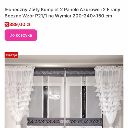
Słoneczny Żółty Komplet 2 Panele Ażurowe i 2 Firany
Boczne Wzór P21/1 na Wymiar 200-240x150 cm
Cena promocyjna
389,00 zł
Do koszyka
Okazja