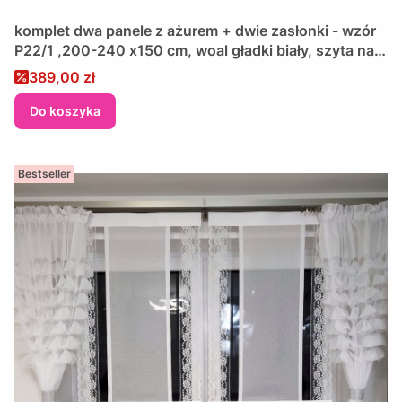
komplet dwa panele z ażurem + dwie zasłonki - wzór
P22/1 ,200-240 x150 cm, woal gładki biały, szyta na
wymiar, wykończona lamówką
Cena promocyjna
389,00 zł
Do koszyka
Bestseller