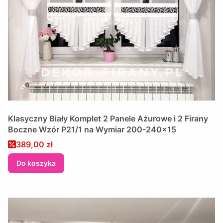
​Klasyczny Biały Komplet 2 Panele Ażurowe i 2 Firany
Boczne Wzór P21/1 na Wymiar 200-240x15
Cena promocyjna
389,00 zł
Do koszyka