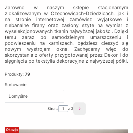
Zarówno w naszym sklepie stacjonarnym
zlokalizowanym w Czechowicach-Dziedzicach, jak i
na stronie internetowej zamówisz wyjątkowe i
niebanalne firany oraz zasłony szyte na wymiar z
wyselekcjonowanych tkanin najwyższej jakości. Dzięki
temu zaraz po samodzielnym umarszczeniu i
podwieszeniu na karniszach, będziesz cieszyć się
nowym wystrojem okna. Zachęcamy więc do
skorzystania z oferty przygotowanej przez Dekor i do
sięgnięcia po tekstylia dekoracyjne z najwyższej półki.
Produkty:
79
Lista produktów
Sortowanie:
Domyślne
Strona
z 3
Następne produkty
Okazja