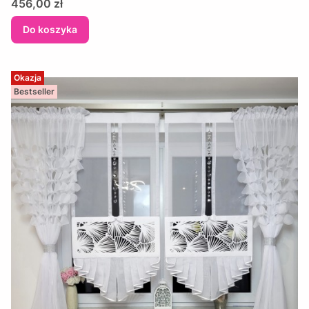
Cena
456,00 zł
Do koszyka
Okazja
Bestseller