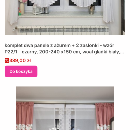
komplet dwa panele z ażurem + 2 zasłonki - wzór
P22/1 - czarny, 200-240 x150 cm, woal gładki biały,
szyta na wymiar, wykończona lamówką
Cena promocyjna
389,00 zł
Do koszyka