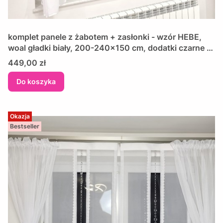
komplet panele z żabotem + zasłonki - wzór HEBE,
woal gładki biały, 200-240x150 cm, dodatki czarne z
miedzianym wzorem
Cena
449,00 zł
Do koszyka
Okazja
Bestseller