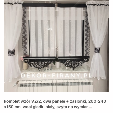
komplet wzór VZ/2, dwa panele + zasłonki, 200-240
x150 cm, woal gładki biały, szyta na wymiar,
wykończona lamówką