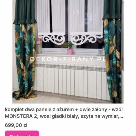
komplet dwa panele z ażurem + dwie załony - wzór
MONSTERA 2, woal gładki biały, szyta na wymiar,
zasłony kolor zielony
Cena
699,00 zł