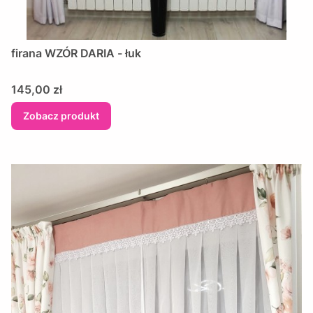
firana WZÓR DARIA - łuk
Cena
145,00 zł
Zobacz produkt