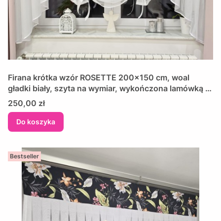
Firana krótka wzór ROSETTE 200x150 cm, woal
gładki biały, szyta na wymiar, wykończona lamówką +
ekran
Cena
250,00 zł
Do koszyka
Bestseller