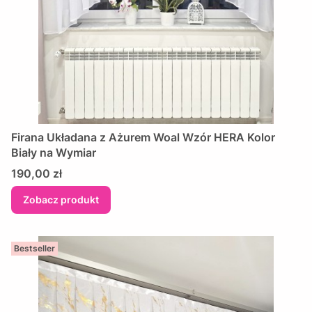
​Firana Układana z Ażurem Woal Wzór HERA Kolor
Biały na Wymiar
Cena
190,00 zł
Zobacz produkt
Bestseller