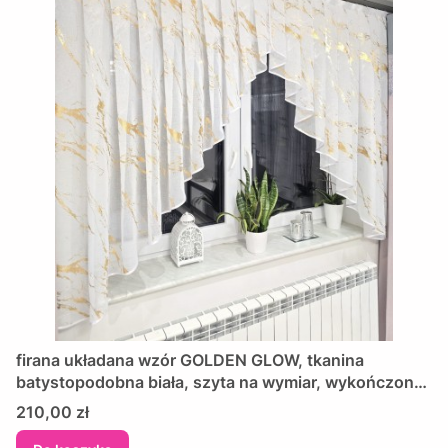
firana układana wzór GOLDEN GLOW, tkanina
batystopodobna biała, szyta na wymiar, wykończona
lamówką
Cena
210,00 zł