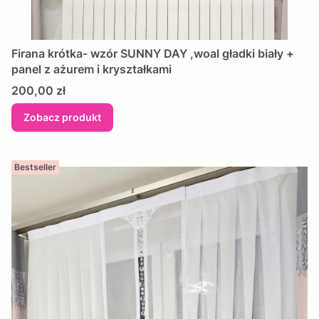
Firana krótka- wzór SUNNY DAY ,woal gładki biały +
panel z ażurem i kryształkami
Cena
200,00 zł
Zobacz produkt
Bestseller