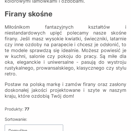
kolorowymi lamówkami i ozdobami.
Firany skośne
Miłośnikom fantazyjnych kształtów i
niestandardowych upięć polecamy nasze skośne
firany. Jeśli masz wysokie kwiatki, świeczniki, latarnie
czy inne ozdoby na parapecie i chcesz je odsłonić, to
te modele sprawdzą się idealnie. Możesz powiesić je
w kuchni, salonie czy pokoju do pracy. Są miłe dla
oka, eleganckie i uniwersalne - pasują do wystroju
rustykalnego, prowansalskiego, klasycznego czy stylu
retro.
Postaw na polską markę i zamów firany oraz zasłony
doskonałej jakości projektowane i szyte w naszym
kraju, które ozdobią Twój dom!
Produkty:
77
Lista produktów
Sortowanie:
Domyślne