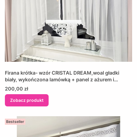
Firana krótka- wzór CRISTAL DREAM,woal gładki
biały, wykończona lamówką + panel z ażurem i
kryształkami
Cena
200,00 zł
Zobacz produkt
Bestseller