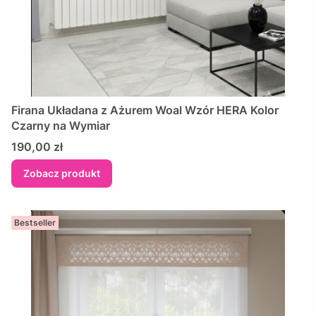
Firana Układana z Ażurem Woal Wzór HERA Kolor
Czarny na Wymiar
Cena
190,00 zł
Zobacz produkt
Bestseller