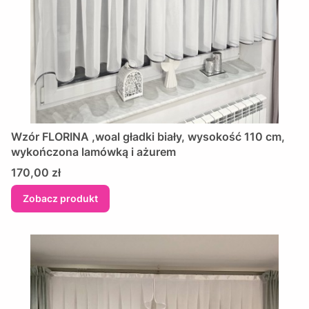
Wzór FLORINA ,woal gładki biały, wysokość 110 cm,
wykończona lamówką i ażurem
Cena
170,00 zł
Zobacz produkt