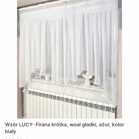
Wzór LUCY- Firana krótka, woal gładki, ażur, kolor
biały