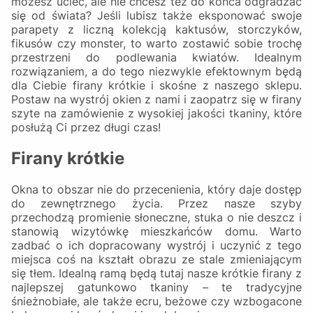
możesz uciec, ale nie chcesz też do końca odgradzać
się od świata? Jeśli lubisz także eksponować swoje
parapety z liczną kolekcją kaktusów, storczyków,
fikusów czy monster, to warto zostawić sobie trochę
przestrzeni do podlewania kwiatów. Idealnym
rozwiązaniem, a do tego niezwykle efektownym będą
dla Ciebie firany krótkie i skośne z naszego sklepu.
Postaw na wystrój okien z nami i zaopatrz się w firany
szyte na zamówienie z wysokiej jakości tkaniny, które
posłużą Ci przez długi czas!
Firany krótkie
Okna to obszar nie do przecenienia, który daje dostęp
do zewnętrznego życia. Przez nasze szyby
przechodzą promienie słoneczne, stuka o nie deszcz i
stanowią wizytówkę mieszkańców domu. Warto
zadbać o ich dopracowany wystrój i uczynić z tego
miejsca coś na kształt obrazu ze stale zmieniającym
się tłem. Idealną ramą będą tutaj nasze krótkie firany z
najlepszej gatunkowo tkaniny – te tradycyjne
śnieżnobiałe, ale także ecru, beżowe czy wzbogacone