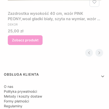
Zazdrostka wysokość 40 cm, wzór PINK
PEONY,woal gładki biały, szyta na wymiar, wzór w
PRODUCENT
kwiaty w kolorze różowo fioletowym
DEKOR
Cena
25,00 zł
Zobacz produkt
Linki w stopce
OBSŁUGA KLIENTA
O nas
Polityka prywatności
Metody i koszty dostaw
Formy płatności
Regulaminy