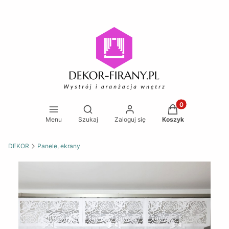
Produkty w koszy
Otwórz wyszukiwarkę
Menu
Szukaj
Zaloguj się
Koszyk
DEKOR
Panele, ekrany