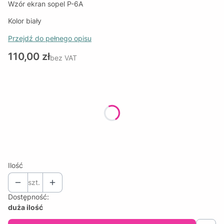
Wzór ekran sopel P-6A
Kolor biały
Przejdź do pełnego opisu
Cena
110,00 zł
bez VAT
Wybierz wariant produktu:
Poszczególne warianty mogą różnić się ceną
*
SZEROKOŚĆ PANELI
Wybierz
Ilość
szt.
Dostępność:
duża ilość