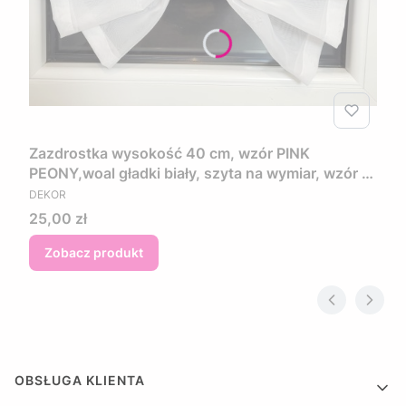
Zazdrostka wysokość 40 cm, wzór PINK
PEONY,woal gładki biały, szyta na wymiar, wzór w
PRODUCENT
kwiaty w kolorze różowo fioletowym
DEKOR
Cena
25,00 zł
Zobacz produkt
Linki w stopce
OBSŁUGA KLIENTA