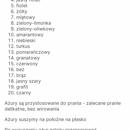
fiolet
żółty
miętowy
zielony-limonka
zielony-oliwkowy
amarantowy
niebieski
turkus
pomarańczowy
granatowy
czerwony
beż
brąz
jasny szary
grafit
czarny
Ażury są przystosowane do prania - zalecane pranie
delikatne, bez wirowania
Ażury suszymy na położne na płasko
Po wysuszeniu ażur należy przeprasować