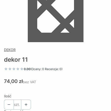
DEKOR
dekor 11
0.00
(Oceny: 0 Recenzje: 0)
Cena
74,00 zł
bez VAT
Ilość
szt.