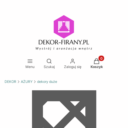
Produkty w koszy
Otwórz wyszukiwarkę
Menu
Szukaj
Zaloguj się
Koszyk
DEKOR
AŻURY
dekory duże