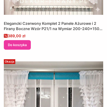
Elegancki Czerwony Komplet 2 Panele Ażurowe i 2
Firany Boczne Wzór P21/1 na Wymiar 200-240x150
cm
Cena promocyjna
389,00 zł
Do koszyka
Okazja