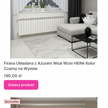
Firana Układana z Ażurem Woal Wzór HERA Kolor
Czarny na Wymiar
Cena
190,00 zł
Zobacz produkt
Bestseller