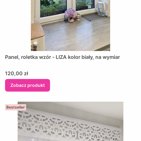
Panel, roletka wzór - LIZA kolor biały, na wymiar
Cena
120,00 zł
Zobacz produkt
Bestseller