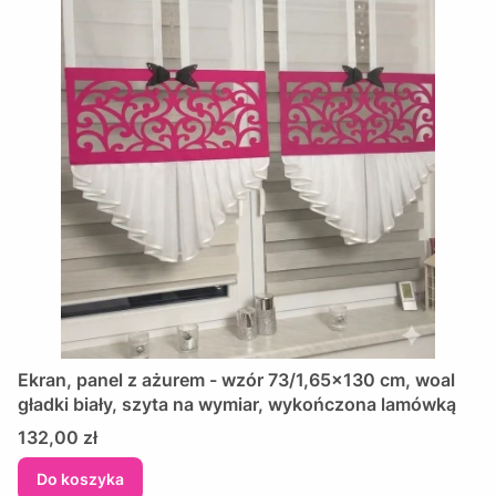
Ekran, panel z ażurem - wzór 73/1,65x130 cm, woal
gładki biały, szyta na wymiar, wykończona lamówką
Cena
132,00 zł
Do koszyka