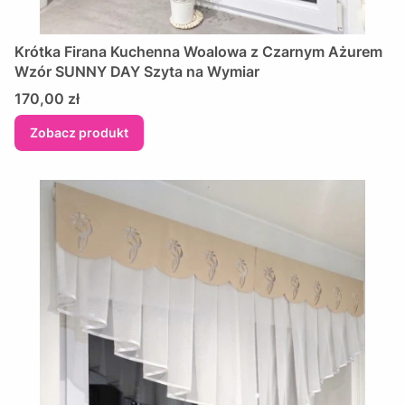
Krótka Firana Kuchenna Woalowa z Czarnym Ażurem
Wzór SUNNY DAY Szyta na Wymiar
Cena
170,00 zł
Zobacz produkt