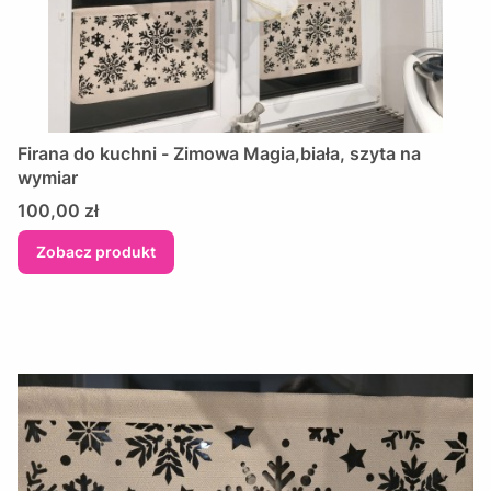
Firana do kuchni - Zimowa Magia,biała, szyta na
wymiar
Cena
100,00 zł
Zobacz produkt