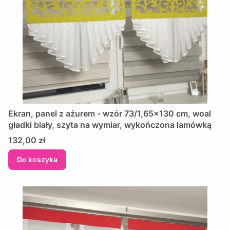
Ekran, panel z ażurem - wzór 73/1,65x130 cm, woal
gładki biały, szyta na wymiar, wykończona lamówką
Cena
132,00 zł
Do koszyka