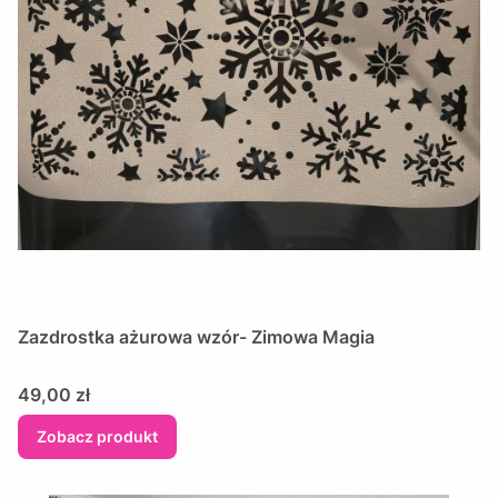
Zazdrostka ażurowa wzór- Zimowa Magia
Cena
49,00 zł
Zobacz produkt