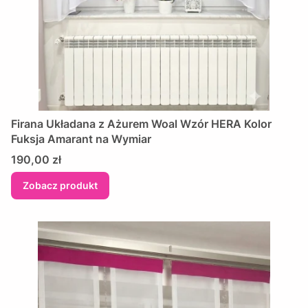
Firana Układana z Ażurem Woal Wzór HERA Kolor
Fuksja Amarant na Wymiar
Cena
190,00 zł
Zobacz produkt