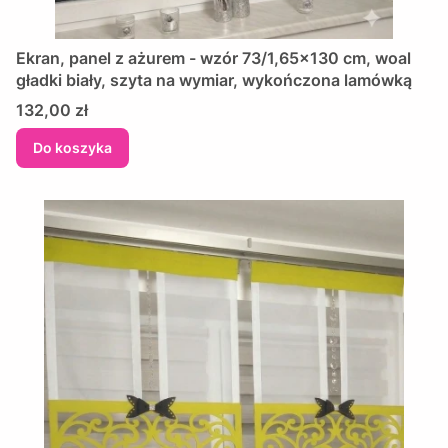
Ekran, panel z ażurem - wzór 73/1,65x130 cm, woal
gładki biały, szyta na wymiar, wykończona lamówką
Cena
132,00 zł
Do koszyka