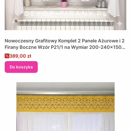
Nowoczesny Grafitowy Komplet 2 Panele Ażurowe i 2
Firany Boczne Wzór P21/1 na Wymiar 200-240x150
cm
Cena promocyjna
389,00 zł
Do koszyka