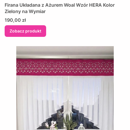
​Firana Układana z Ażurem Woal Wzór HERA Kolor
Zielony na Wymiar
Cena
190,00 zł
Zobacz produkt