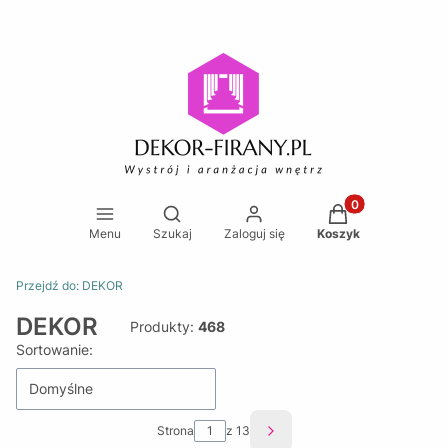
Produkty w koszy
Otwórz wyszukiwarkę
Menu
Szukaj
Zaloguj się
Koszyk
Przejdź do:
DEKOR
DEKOR
Produkty:
468
Lista produktów
Sortowanie:
Domyślne
Strona
z 13
Następne produkty