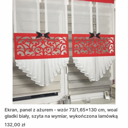
Ekran, panel z ażurem - wzór 73/1,65x130 cm, woal
gładki biały, szyta na wymiar, wykończona lamówką
Cena
132,00 zł