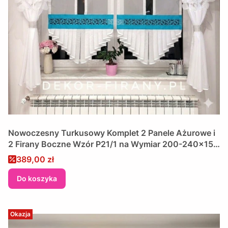
Nowoczesny Turkusowy Komplet 2 Panele Ażurowe i
2 Firany Boczne Wzór P21/1 na Wymiar 200-240x150
cm
Cena promocyjna
389,00 zł
Do koszyka
Okazja