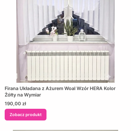
Firana Układana z Ażurem Woal Wzór HERA Kolor
Żółty na Wymiar
Cena
190,00 zł
Zobacz produkt