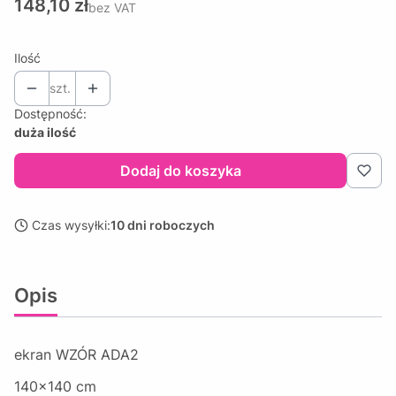
Cena
148,10 zł
bez VAT
Ilość
szt.
Dostępność:
duża ilość
Dodaj do koszyka
Czas wysyłki:
10 dni roboczych
Opis
ekran WZÓR ADA2
140x140 cm