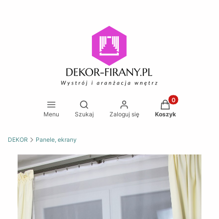
Produkty w koszy
Otwórz wyszukiwarkę
Menu
Szukaj
Zaloguj się
Koszyk
DEKOR
Panele, ekrany