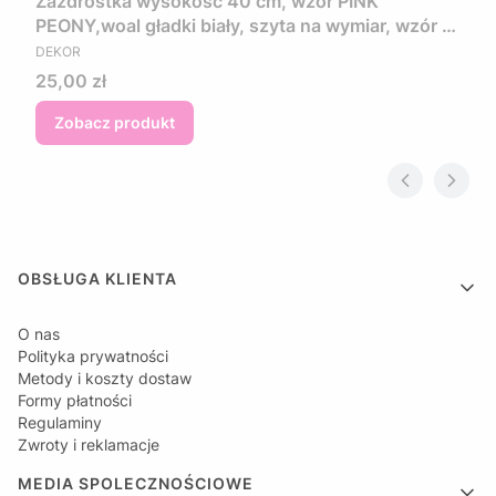
Zazdrostka wysokość 40 cm, wzór PINK
PEONY,woal gładki biały, szyta na wymiar, wzór w
PRODUCENT
kwiaty w kolorze różowo fioletowym
DEKOR
Cena
25,00 zł
Zobacz produkt
Linki w stopce
OBSŁUGA KLIENTA
O nas
Polityka prywatności
Metody i koszty dostaw
Formy płatności
Regulaminy
Zwroty i reklamacje
MEDIA SPOLECZNOŚCIOWE