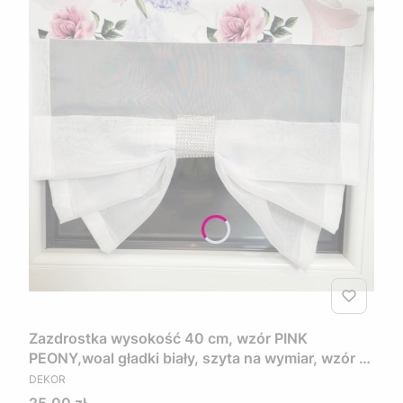
Zazdrostka wysokość 40 cm, wzór PINK
PEONY,woal gładki biały, szyta na wymiar, wzór w
PRODUCENT
kwiaty w kolorze różowo fioletowym
DEKOR
Cena