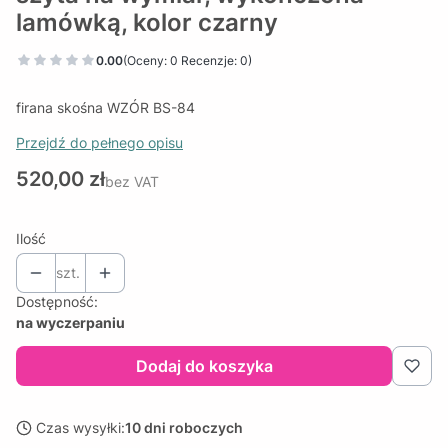
lamówką, kolor czarny
0.00
(Oceny: 0 Recenzje: 0)
firana skośna WZÓR BS-84
Przejdź do pełnego opisu
Cena
520,00 zł
bez VAT
Ilość
szt.
Dostępność:
na wyczerpaniu
Dodaj do koszyka
Czas wysyłki:
10 dni roboczych