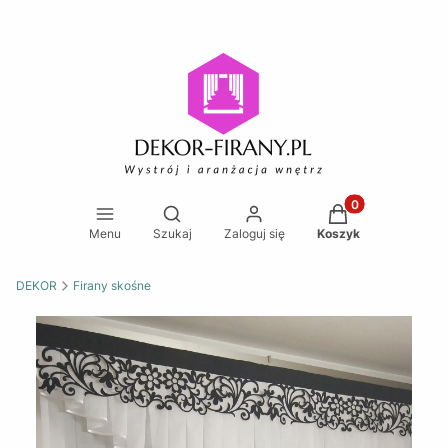
Produkty w koszy
Otwórz wyszukiwarkę
Menu
Szukaj
Zaloguj się
Koszyk
DEKOR
Firany skośne