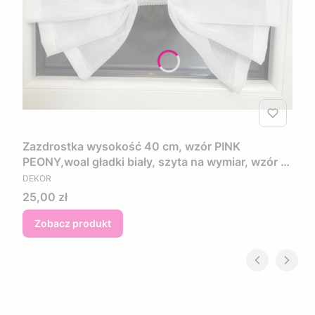
Zazdrostka wysokość 40 cm, wzór PINK
PEONY,woal gładki biały, szyta na wymiar, wzór w
PRODUCENT
kwiaty w kolorze różowo fioletowym
DEKOR
Cena
25,00 zł
Zobacz produkt