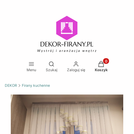
Produkty w koszy
Otwórz wyszukiwarkę
Menu
Szukaj
Zaloguj się
Koszyk
DEKOR
Firany kuchenne