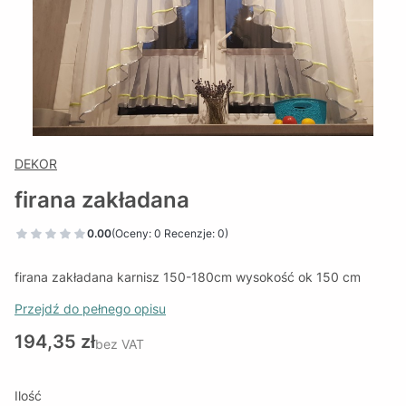
DEKOR
firana zakładana
0.00
(Oceny: 0 Recenzje: 0)
firana zakładana karnisz 150-180cm wysokość ok 150 cm
Przejdź do pełnego opisu
Cena
194,35 zł
bez VAT
Ilość