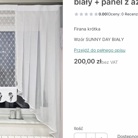
biały + panel z 
0.00
(Oceny: 0 Recenzj
Firana krótka
Wzór SUNNY DAY BIAŁY
Przejdź do pełnego opisu
Cena
200,00 zł
bez VAT
Wybierz wariant produktu:
Poszczególne warianty mogą ró
*
SZEROKOŚĆ FIRANY
Wybierz
Ilość
Dostępno