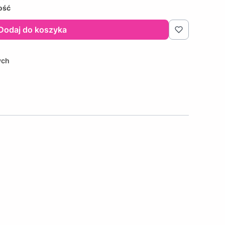
lość
Dodaj do koszyka
ych