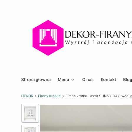
Strona główna
Menu
O nas
Kontakt
Blo
DEKOR
Firany krótkie
Firana krótka- wzór SUNNY DAY ,woal gł