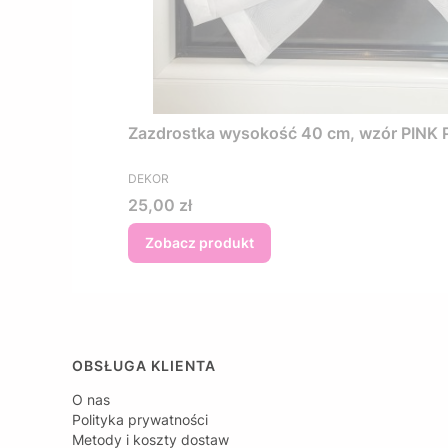
Zazdrostka wysokość 40 cm, wzór PINK PE
PRODUCENT
DEKOR
Cena
25,00 zł
Zobacz produkt
Linki w stopce
OBSŁUGA KLIENTA
O nas
Polityka prywatności
Metody i koszty dostaw