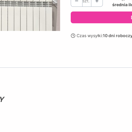
szt.
średnia i
Czas wysyłki:
10 dni robocz
ŁY