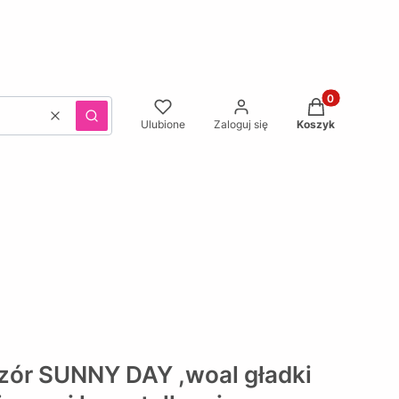
Produkty w kos
Wyczyść
Szukaj
Ulubione
Zaloguj się
Koszyk
wzór SUNNY DAY ,woal gładki