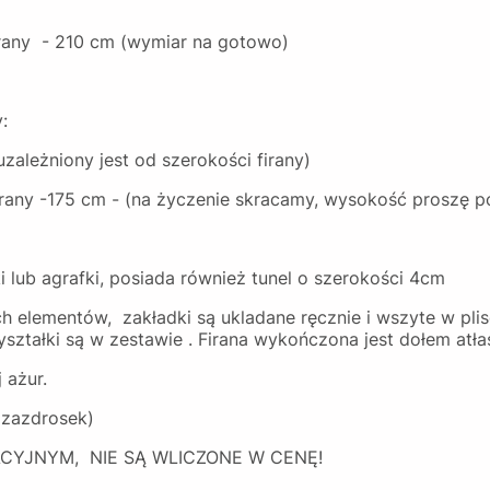
rany - 210 cm (wymiar na gotowo)
:
ależniony jest od szerokości firany)
any -175 cm - (na życzenie skracamy, wysokość proszę 
 lub agrafki, posiada również tunel o szerokości 4cm
h elementów, zakładki są ukladane ręcznie i wszyte w plisę
yształki są w zestawie . Firana wykończona jest dołem a
 ażur.
 zazdrosek)
CYJNYM, NIE SĄ WLICZONE W CENĘ!