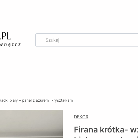
g
adki biały + panel z ażurem i kryształkami
DEKOR
Firana krótka- 