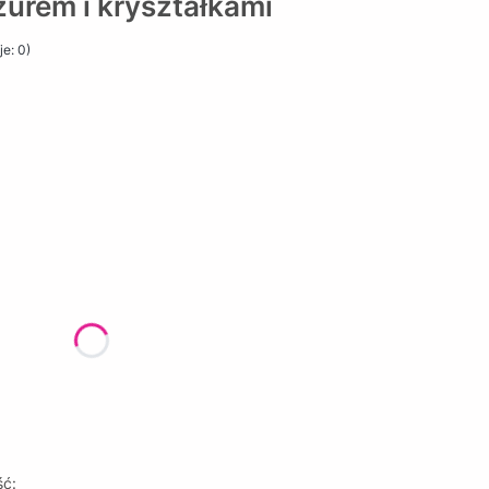
ażurem i kryształkami
e: 0)
żnić się ceną
ść: