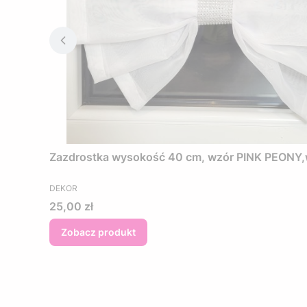
Zazdrostka wysokość 40 cm, wzór PINK PEONY,woa
PRODUCENT
DEKOR
Cena
25,00 zł
Zobacz produkt