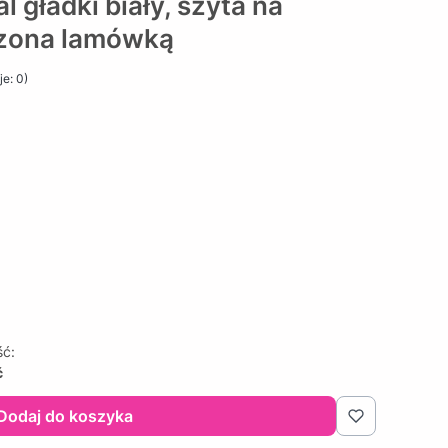
gładki biały, szyta na
zona lamówką
e: 0)
ść:
ć
Dodaj do koszyka