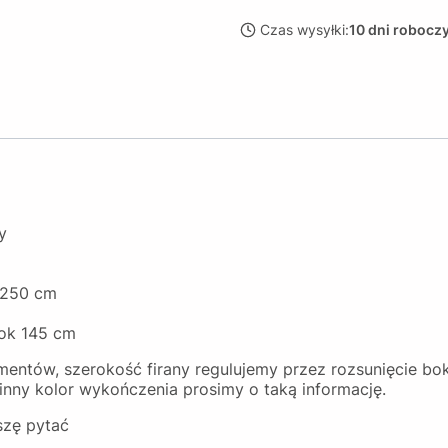
Czas wysyłki:
10 dni robocz
dy
-250 cm
 ok 145 cm
ementów, szerokość firany regulujemy przez rozsunięcie b
a inny kolor wykończenia prosimy o taką informację.
szę pytać