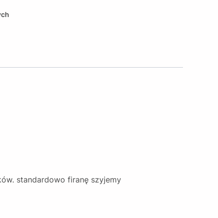
ych
oków. standardowo firanę szyjemy