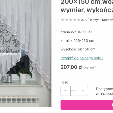
200x150 cm,woal 
wymiar, wykońc
0.00
(Oceny: 0 Recenzj
firana WZÓR KOP7
karnisz 200-250 cm
wysokość ok 150 cm
Przejdź do pełnego opisu
Cena
207,00 zł
bez VAT
Ilość
Dostępno
szt.
duża iloś