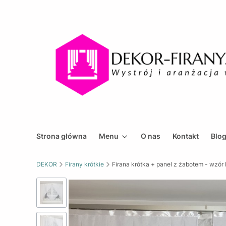
Strona główna
Menu
O nas
Kontakt
Blo
DEKOR
Firany krótkie
Firana krótka + panel z żabotem - wzó