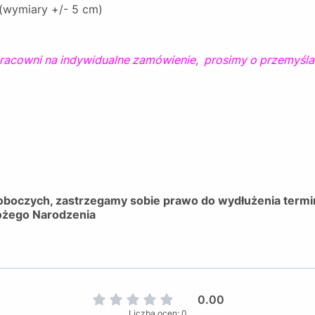
 (wymiary +/- 5 cm)
pracowni na indywidualne zamówienie, prosimy o przemyśla
 roboczych, zastrzegamy sobie prawo do wydłużenia term
ożego Narodzenia
0.00
Liczba ocen: 0