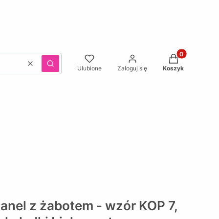
Produkty w kos
Wyczyść
Szukaj
Ulubione
Zaloguj się
Koszyk
panel z żabotem - wzór KOP 7,