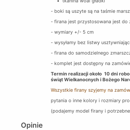
tkanina woal gładki
- boki są uszyte są na taśmie mars
- firana jest przystosowana jest do
- wymiary +/- 5 cm
- wysyłamy bez listwy usztywniając
- firana do samodzielnego zmarszc
- komplet jest dostępny na zamówi
Termin realizacji około 10 dni ro
świąt Wielkanocnych i Bożego Nar
Wszystkie firany szyjemy na zamów
pytania o inne kolory i rozmiary p
(podajemy model firany i potrzebn
Opinie