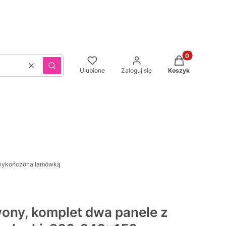
Produkty w kos
Wyczyść
Szukaj
Ulubione
Zaloguj się
Koszyk
, wykończona lamówką
ony, komplet dwa panele z