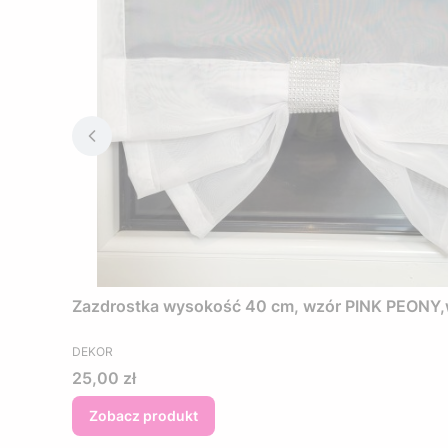
Zazdrostka wysokość 40 cm, wzór PINK PEONY,woa
PRODUCENT
DEKOR
Cena
25,00 zł
Zobacz produkt