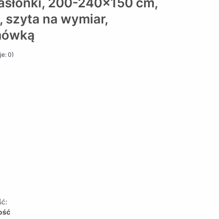
asłonki, 200-240x150 cm,
y, szyta na wymiar,
mówką
e: 0)
ść:
lość