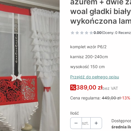
ażurem + dwie z
woal gładki biał
wykończona la
0.00
(Oceny: 0 Recenzj
komplet wzór P6/2
karnisz 200-240cm
wysokość 150 cm
Przejdź do pełnego opisu
389,00 zł
bez VAT
Cena regularna:
449,00 zł
-13%
Ilość
Dostępno
szt.
średnia i