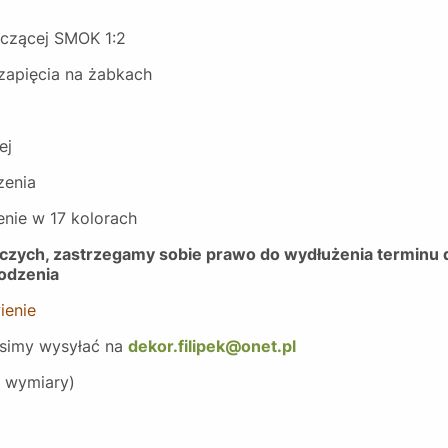
zczącej SMOK 1:2
 zapięcia na żabkach
ej
zenia
enie w 17 kolorach
boczych, zastrzegamy sobie prawo do wydłużenia terminu
odzenia
ienie
rosimy wysyłać na
dekor.filipek@onet.pl
e wymiary)