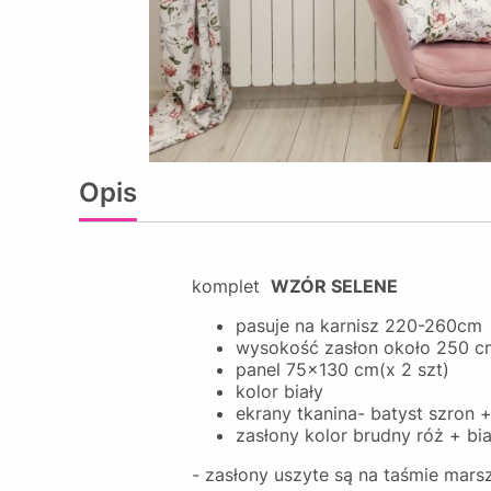
Opis
komplet
WZÓR SELENE
pasuje na karnisz 220-260cm
wysokość zasłon około 250 c
panel 75x130 cm(x 2 szt)
kolor biały
ekrany tkanina- batyst szron
zasłony kolor brudny róż + b
- zasłony uszyte są na taśmie mar