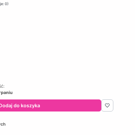
e: 0)
ść:
rpaniu
Dodaj do koszyka
ych