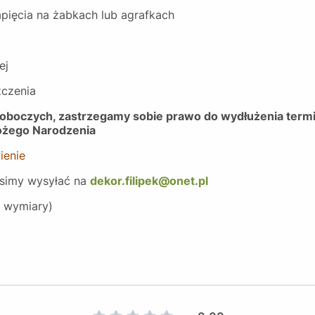
apięcia na żabkach lub agrafkach
ej
zczenia
i roboczych, zastrzegamy sobie prawo do wydłużenia term
ożego Narodzenia
ienie
rosimy wysyłać na
dekor.filipek@onet.pl
e wymiary)