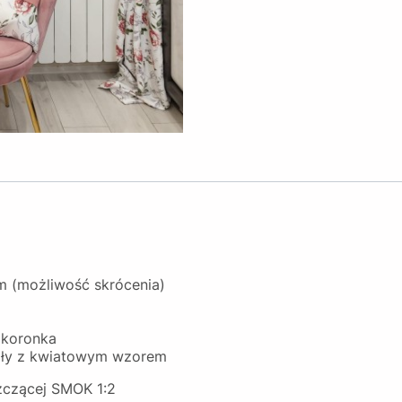
m (możliwość skrócenia)
 +koronka
iały z kwiatowym wzorem
szczącej SMOK 1:2