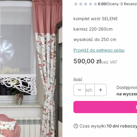
0.00
(Oceny: 0 Recenzj
komplet wzór SELENE
karnisz 220-260cm
wysokość do 250 cm
Przejdź do pełnego opisu
Cena
590,00 zł
bez VAT
Ilość
Dostępno
szt.
na wycze
Czas wysyłki:
10 dni robocz