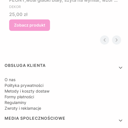
PEONY,woal gładki biały, szyta na wymiar, wzór w
PRODUCENT
kwiaty w kolorze różowo fioletowym
DEKOR
Cena
25,00 zł
Zobacz produkt
Linki w stopce
OBSŁUGA KLIENTA
O nas
Polityka prywatności
Metody i koszty dostaw
Formy płatności
Regulaminy
Zwroty i reklamacje
MEDIA SPOLECZNOŚCIOWE