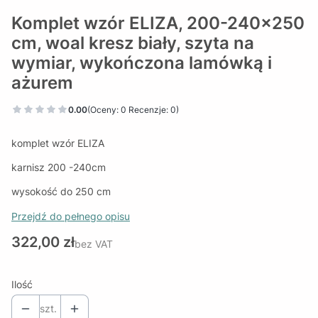
Komplet wzór ELIZA, 200-240x250
cm, woal kresz biały, szyta na
wymiar, wykończona lamówką i
ażurem
0.00
(Oceny: 0 Recenzje: 0)
komplet wzór ELIZA
karnisz 200 -240cm
wysokość do 250 cm
Przejdź do pełnego opisu
Cena
322,00 zł
bez VAT
Ilość
szt.