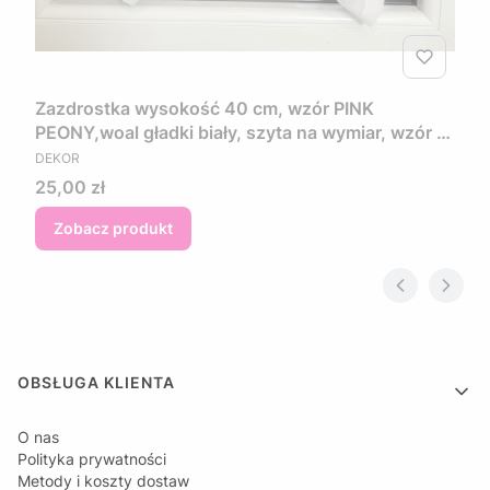
Zazdrostka wysokość 40 cm, wzór PINK
PEONY,woal gładki biały, szyta na wymiar, wzór w
PRODUCENT
kwiaty w kolorze różowo fioletowym
DEKOR
Cena
25,00 zł
Zobacz produkt
Linki w stopce
OBSŁUGA KLIENTA
O nas
Polityka prywatności
Metody i koszty dostaw