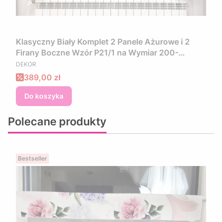
​Klasyczny Biały Komplet 2 Panele Ażurowe i 2
Firany Boczne Wzór P21/1 na Wymiar 200-
PRODUCENT
240x15
DEKOR
Cena promocyjna
389,00 zł
Do koszyka
Polecane produkty
Bestseller