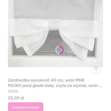
Zazdrostka wysokość 40 cm, wzór PINK
PEONY,woal gładki biały, szyta na wymiar, wzór w
PRODUCENT
kwiaty w kolorze różowo fioletowym
DEKOR
Cena
25,00 zł
Zobacz produkt