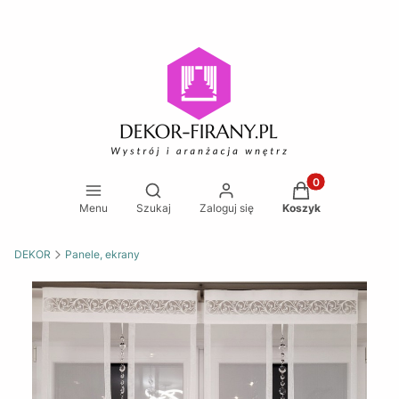
Produkty w koszy
Otwórz wyszukiwarkę
Menu
Szukaj
Zaloguj się
Koszyk
DEKOR
Panele, ekrany