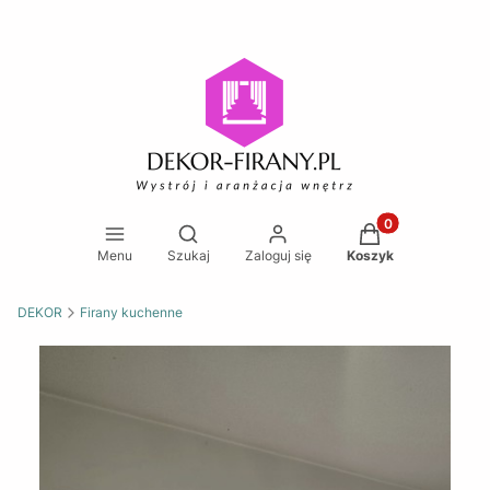
Produkty w koszy
Otwórz wyszukiwarkę
Menu
Szukaj
Zaloguj się
Koszyk
DEKOR
Firany kuchenne