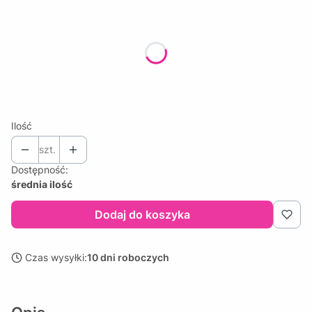
Wybierz wariant produktu:
Poszczególne warianty mogą różnić się ceną
*
SZEROKOŚĆ FIRANY
Wybierz
Ilość
szt.
Dostępność:
średnia ilość
Dodaj do koszyka
Czas wysyłki:
10 dni roboczych