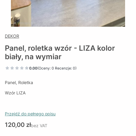
DEKOR
Panel, roletka wzór - LIZA kolor
biały, na wymiar
0.00
(Oceny: 0 Recenzje: 0)
Panel, Roletka
Wzór LIZA
Przejdź do pełnego opisu
Cena
120,00 zł
bez VAT