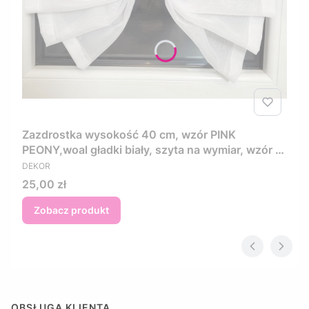
Zazdrostka wysokość 40 cm, wzór PINK
PEONY,woal gładki biały, szyta na wymiar, wzór w
PRODUCENT
kwiaty w kolorze różowo fioletowym
DEKOR
Cena
25,00 zł
Zobacz produkt
OBSŁUGA KLIENTA